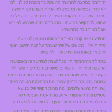
זה דומה במקצת לתחושה הזו שכל כך מוכרת לכולנו. למי
לא קרה שביציאה מהבית, ליד הדלת נעצרנו עם תחושה
מוזרה. אולי שכחנו לקחת משהו, לכבות מכשיר חשמל כל
שהוא, להתקשר למישהו… מהו הדבר הזה, שכרגע לא ידוע
אבל מאוד נוכח בתחושה?
המידע נמצא קרוב מאוד אך באותו רגע, אין לנו גישה
מיידית אליו. כמו שם של שיר שעומד על קצה הלשון. הגוף
יודע, אך באותו רגע הידע עדיין לא נגיש.
בתהליך ה"התמקדות", נוכל לגשת למידע הזה באמצעות
הקשבה מיוחדת ו- 6 צעדים פשוטים. נוכל ליצור קשר לא
רק עם מידע שנשמט מהזיכרון, אלא גם עם חכמה פנימית
עצומה, כמו: מה מדוייק עבורי, מה ההחלטה הטובה ביותר
(שאיתה נרגיש שלמים), מה מהות הקושי שלי בנושא
מסויים ואיך להתמודד איתו, מה האמת הפנימית שלי,
ובמילה אחת מנטור צמוד וזמין בכל מצב ובכל רגע נתון.
פיתוח המיומנות להתמקד פורס בפנינו נתיב ישיר למה