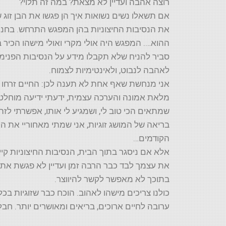
רוצה אהבה ועדיין לא מצאת? במה זה תלוי?
אם תשאלו נשים נשואות איך הן פגשו את הבן זוג ש
את הנסיבות החיצוניות בהן המפגש התרחש. בחנו
ההוא…. המפגש היה אולי מקרי ואולי מישהו הכיר ב
סביר להניח שלא תקבלו מידע על הנסיבות הפנימי
לאהבה לנבוט, ולאינטימיות לצמוח.
אני מנחשת שאף אחת לא תענה לכן: החיים זרחו ד
מלאת אמונה והערכה עצ
מית, ידעתי ידיעה מוחל
שמתאים הכי טוב לי, ושמגיע לי אותו, אפשרתי לזה
בריאה של המושג זוגיות, אני שמתי מאחוריי את 
הקודמים…
אלא אם ניסגר בתוך הבית, הנסיבות החיצוניות ק
את עצמך לבד כבר הרבה זמן ועדיין לא פגשת את ב
בתוכך לא מאפשר לקשר להיווצר.
כולנו צריכים מישהו לאהוב. הוכח כבר שזוגיות בכלל
ערובה לחיים ארוכים, בריאים ומאושרים יותר. חבל 