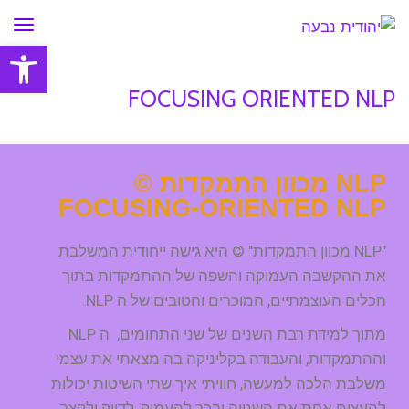
תפר
פתח סרגל
FOCUSING ORIENTED NLP
NLP מכוון התמקדות ©
ראשי
»
FOCUSING ORIENTED NLP
FOCUSING-ORIENTED NLP
"NLP מכוון התמקדות" © היא גישה ייחודית המשלבת
את ההקשבה העמוקה והשפה של ההתמקדות בתוך
הכלים העוצמתיים, המוכרים והטובים של ה NLP.
מתוך למידת רבת השנים של שני התחומים, ה NLP
וההתמקדות, והעבודה בקליניקה בה מצאתי את עצמי
משלבת הלכה למעשה, חוויתי איך שתי השיטות יכולות
להעצים אחת את השנייה ובכך להעמיק, לדייק ולקצר