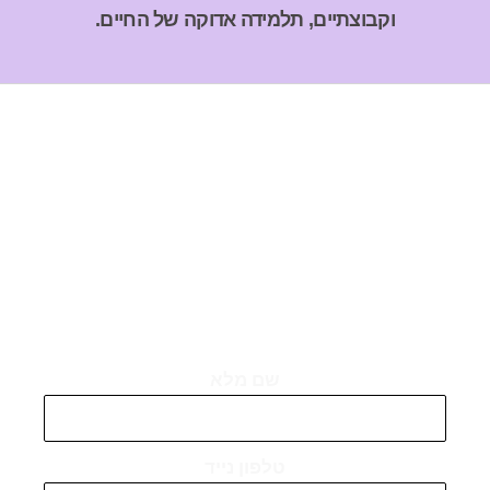
וקבוצתיים, תלמידה אדוקה של החיים.
הנחה מיוחדת בסך
1000 ₪ למשאירי
פרטים באתר!
שם מלא
טלפון נייד